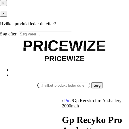
×
×
Hvilket produkt leder du efter?
Søg efter:
PRICEWIZE
PRICEWIZE
PRICEWIZE
PRICEWIZE
Søg
/
Pro
/
Gp Recyko Pro Aa-battery
2000mah
Gp Recyko Pro