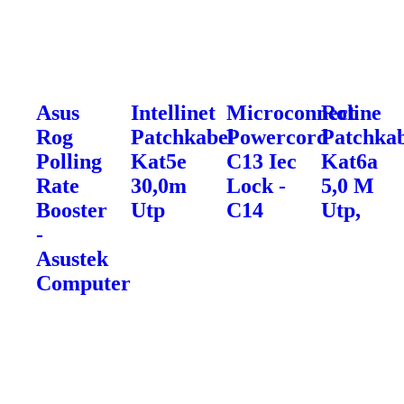
Asus
Intellinet
Microconnect
Roline
Rog
Patchkabel
Powercord
Patchka
Polling
Kat5e
C13 Iec
Kat6a
Rate
30,0m
Lock -
5,0 M
Booster
Utp
C14
Utp,
-
Asustek
Computer