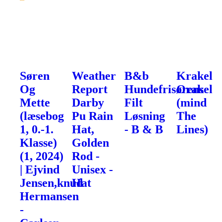
Søren
Weather
B&b
Krakel
Og
Report
Hundefrisørens
Orakel
Mette
Darby
Filt
(mind
(læsebog
Pu Rain
Løsning
The
1, 0.-1.
Hat,
- B & B
Lines)
Klasse)
Golden
(1, 2024)
Rod -
| Ejvind
Unisex -
Jensen,knud
Hat
Hermansen
-