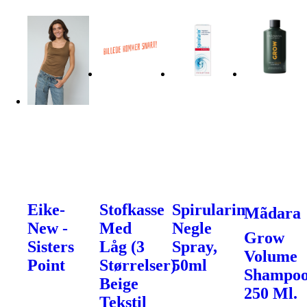
Eike-
Stofkasse
Spirularin
Mãdara
New -
Med
Negle
Grow
Sisters
Låg (3
Spray,
Volume
Point
Størrelser)
50ml
Shampoo
Beige
250 Ml.
Tekstil