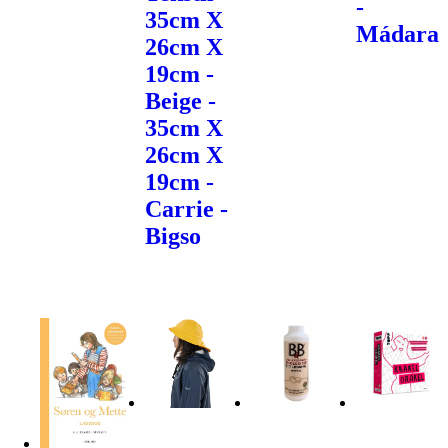
-
35cm X
Mádara
26cm X
19cm -
Beige -
35cm X
26cm X
19cm -
Carrie -
Bigso