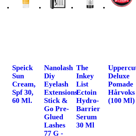
Speick
Nanolash
The
Uppercu
Sun
Diy
Inkey
Deluxe
Cream,
Eyelash
List
Pomade
Spf 30,
Extensions
Ectoin
Hårvoks
60 Ml.
Stick &
Hydro-
(100 Ml)
Go Pre-
Barrier
Glued
Serum
Lashes
30 Ml
77 G -