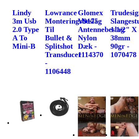
Lindy
Lowrance
Glomex
Trudesig
3m Usb
Monteringsbeslag
V9175
Slangest
2.0 Type
Til
Antennebeslag
1 1/2" X
A To
Bullet &
Nylon
38mm
Mini-B
Splitshot
Dæk -
90gr -
Transducer
1114370
1070478
-
1106448