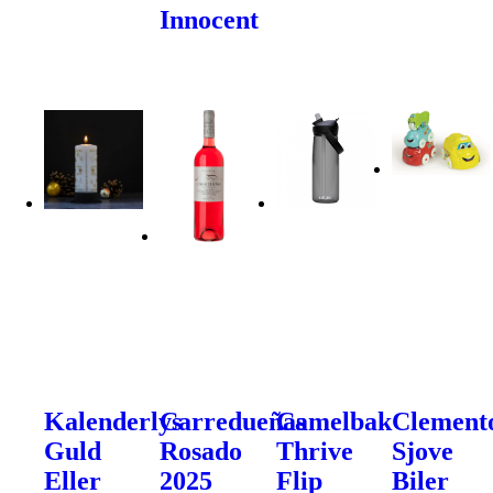
Innocent
Kalenderlys
Carredueñas
Camelbak
Clement
Guld
Rosado
Thrive
Sjove
Eller
2025
Flip
Biler