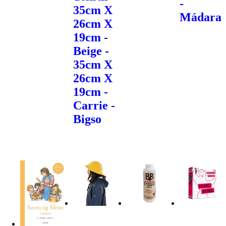
-
35cm X
Mádara
26cm X
19cm -
Beige -
35cm X
26cm X
19cm -
Carrie -
Bigso