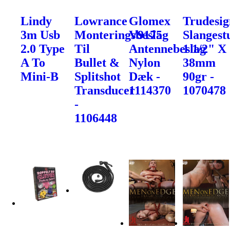
Lindy
Lowrance
Glomex
Trudesig
3m Usb
Monteringsbeslag
V9175
Slangest
2.0 Type
Til
Antennebeslag
1 1/2" X
A To
Bullet &
Nylon
38mm
Mini-B
Splitshot
Dæk -
90gr -
Transducer
1114370
1070478
-
1106448