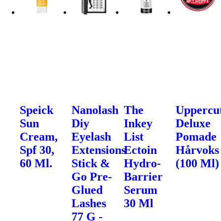
Speick
Nanolash
The
Uppercu
Sun
Diy
Inkey
Deluxe
Cream,
Eyelash
List
Pomade
Spf 30,
Extensions
Ectoin
Hårvoks
60 Ml.
Stick &
Hydro-
(100 Ml)
Go Pre-
Barrier
Glued
Serum
Lashes
30 Ml
77 G -