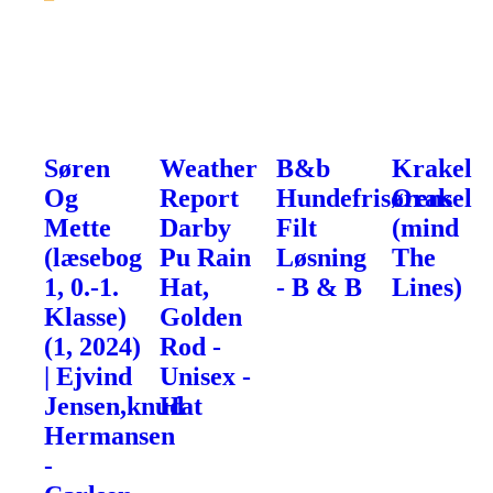
Søren
Weather
B&b
Krakel
Og
Report
Hundefrisørens
Orakel
Mette
Darby
Filt
(mind
(læsebog
Pu Rain
Løsning
The
1, 0.-1.
Hat,
- B & B
Lines)
Klasse)
Golden
(1, 2024)
Rod -
| Ejvind
Unisex -
Jensen,knud
Hat
Hermansen
-