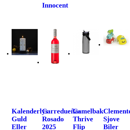
Innocent
Kalenderlys
Carredueñas
Camelbak
Clement
Guld
Rosado
Thrive
Sjove
Eller
2025
Flip
Biler