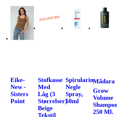
Eike-
Stofkasse
Spirularin
Mãdara
New -
Med
Negle
Grow
Sisters
Låg (3
Spray,
Volume
Point
Størrelser)
50ml
Shampoo
Beige
250 Ml.
Tekstil