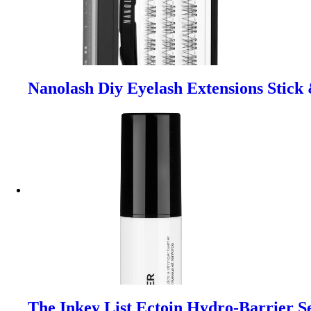
Nanolash Diy Eyelash Extensions Stick
The Inkey List Ectoin Hydro-Barrier 