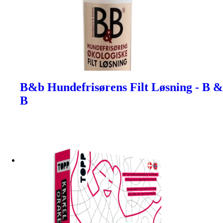
B&b Hundefrisørens Filt Løsning - B &
B