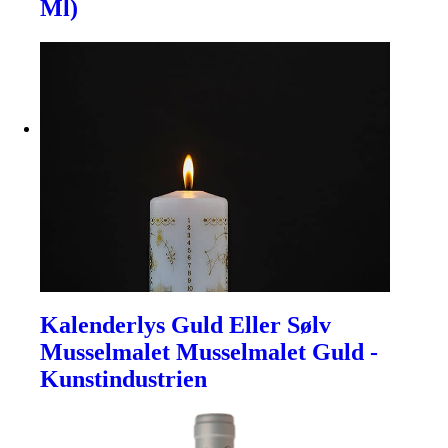
Ml)
Kalenderlys Guld Eller Sølv
Musselmalet Musselmalet Guld -
Kunstindustrien