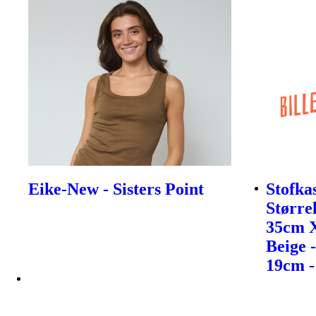
Eike-New - Sisters Point
Stofka
Størrel
35cm 
Beige 
19cm -