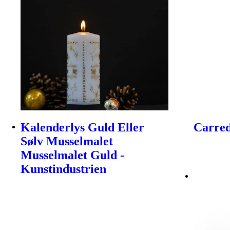
Kalenderlys Guld Eller
Carred
Sølv Musselmalet
Musselmalet Guld -
Kunstindustrien