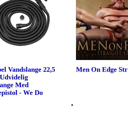
bel Vandslange 22,5
Men On Edge Str
Udvidelig
lange Med
epistol - We Do