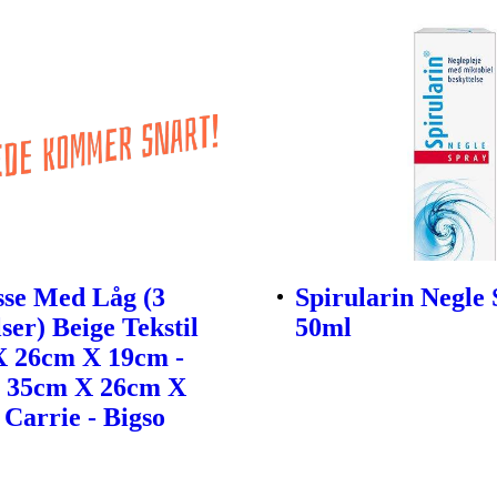
sse Med Låg (3
Spirularin Negle 
ser) Beige Tekstil
50ml
X 26cm X 19cm -
- 35cm X 26cm X
 Carrie - Bigso