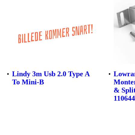
Lindy 3m Usb 2.0 Type A
Lowra
To Mini-B
Monter
& Spli
11064