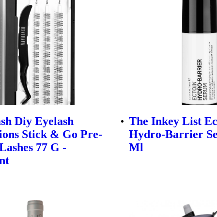
sh Diy Eyelash
The Inkey List Ec
ions Stick & Go Pre-
Hydro-Barrier S
Lashes 77 G -
Ml
nt