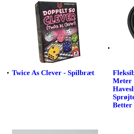
Twice As Clever - Spilbræt
Fleksi
Meter 
Haves
Sprøjt
Better