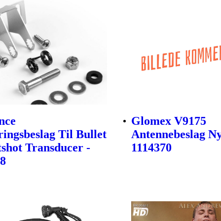
nce
Glomex V9175
ingsbeslag Til Bullet
Antennebeslag Ny
tshot Transducer -
1114370
48